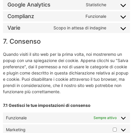
service
Google Analytics
Statistiche
Consent
wordpress
to
service
Complianz
Funzionale
Consent
google-
to
analytics
service
Varie
Scopo in attesa di indagine
Consent
complianz
to
service
7. Consenso
varie
Quando visiti il sito web per la prima volta, noi mostreremo un
popup con una spiegazione dei cookie. Appena clicchi su "Salva
preferenze", dai il permesso a noi di usare le categorie di cookie
e plugin come descritto in questa dichiarazione relativa ai popup
e cookie. Puoi disabilitare i cookie attraverso il tuo browser, ma
prendi in considerazione, che il nostro sito web potrebbe non
funzionare più correttamente.
7.1 Gestisci le tue impostazioni di consenso
Funzionale
Sempre attivo
Marketing
Marketi